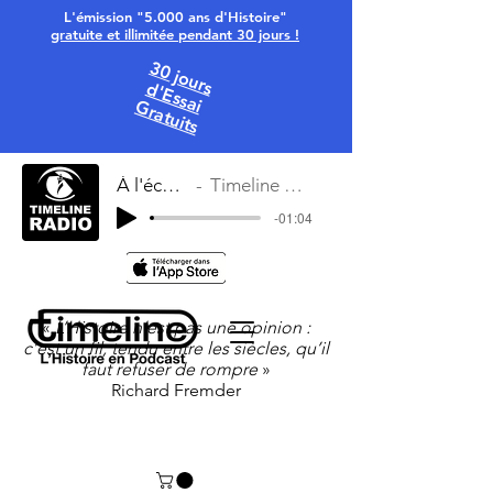
L'émission "5.000 ans d'Histoire"
gratuite et illimitée pendant 30 jours !
30 jours
d'Essai
Gratuits
À l'écoute
Timeline Radio
-01:04
«
L’Histoire n’est pas une opinion :
c’est un fil, tendu entre les siècles, qu’il
faut refuser de rompre
»
Richard Fremder