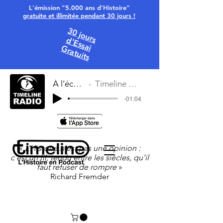
L'émission "5.000 ans d'Histoire"
gratuite et illimitée pendant 30 jours !
30 jours
d'Essai
Gratuits
À l'écoute
Timeline Radio
-01:04
«
L’Histoire n’est pas une opinion :
c’est un fil, tendu entre les siècles, qu’il
faut refuser de rompre
»
Richard Fremder