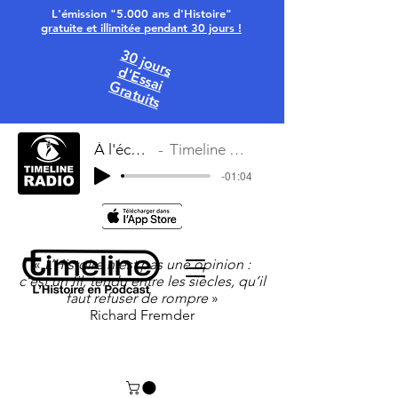
L'émission "5.000 ans d'Histoire"
gratuite et illimitée pendant 30 jours !
30 jours
d'Essai
Gratuits
À l'écoute
Timeline Radio
-01:04
«
L’Histoire n’est pas une opinion :
c’est un fil, tendu entre les siècles, qu’il
faut refuser de rompre
»
Richard Fremder