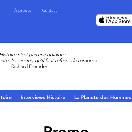
À propos
Contact
’Histoire n’est pas une opinion :
 entre les siècles, qu’il faut refuser de rompre
»
Richard Fremder
toire
Interviews Histoire
La Planète des Hommes
Promo