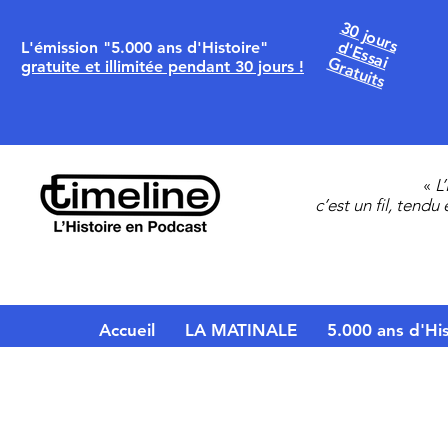
30 jours
d'Essai
L'émission "5.000 ans d'Histoire"
Gratuits
gratuite et illimitée pendant 30 jours !
«
L
c’est un fil, tendu
Accueil
LA MATINALE
5.000 ans d'His