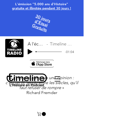
L'émission "5.000 ans d'Histoire"
gratuite et illimitée pendant 30 jours !
30 jours
d'Essai
Gratuits
À l'écoute
Timeline Radio
-01:04
«
L’Histoire n’est pas une opinion :
c’est un fil, tendu entre les siècles, qu’il
faut refuser de rompre
»
Richard Fremder