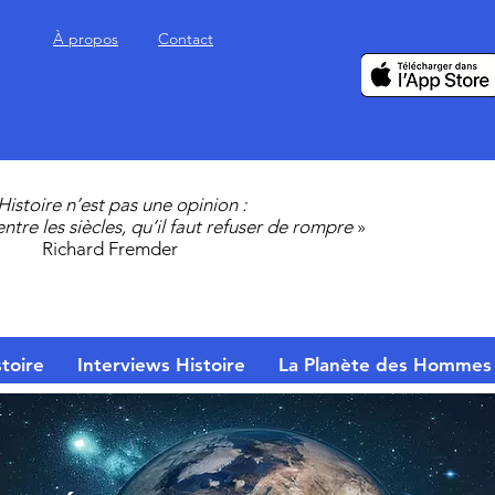
À propos
Contact
’Histoire n’est pas une opinion :
 entre les siècles, qu’il faut refuser de rompre
»
Richard Fremder
toire
Interviews Histoire
La Planète des Hommes