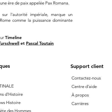
t une ère de paix appelée Pax Romana.
sur l'autorité impériale, marque un
nt Rome comme la puissance dominante
ur
Timeline
Turschwell
et
Pascal Toutain
ques
Support client
Contactez-nous
TINALE
Centre d’aide
ns d'Histoire
À propos
ews Histoire
Carrières
nète des Hommes