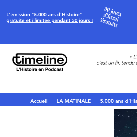
30 jours
d'Essai
L'émission "5.000 ans d'Histoire"
Gratuits
gratuite et illimitée pendant 30 jours !
«
L
c’est un fil, tendu
Accueil
LA MATINALE
5.000 ans d'His