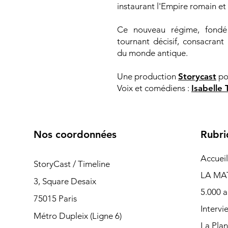
instaurant l'Empire romain e
Ce nouveau régime, fondé 
tournant décisif, consacra
du monde antique.
Une production
Storycast
po
Voix et comédiens :
Isabelle 
Nos coordonnées
Rubri
Accueil
StoryCast / Timeline
LA MA
3, Square Desaix
5.000 a
75015 Paris
Intervi
Métro Dupleix (Ligne 6)
La Pla