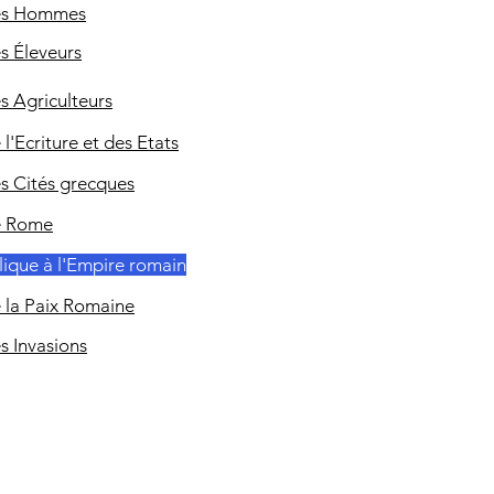
es Hommes
s Éleveurs
s Agriculteurs
l'Ecriture et des Etats
s Cités grecques
e Rome
lique à l'Empire romain
 la Paix Romaine
s Invasions