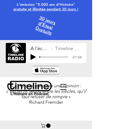
L'émission "5.000 ans d'Histoire"
gratuite et illimitée pendant 30 jours !
30 jours
d'Essai
Gratuits
À l'écoute
Timeline Radio
-01:04
«
L’Histoire n’est pas une opinion :
c’est un fil, tendu entre les siècles, qu’il
faut refuser de rompre
»
Richard Fremder