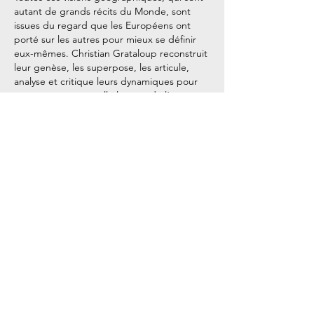
autant de grands récits du Monde, sont
issues du regard que les Européens ont
porté sur les autres pour mieux se définir
eux-mêmes. Christian Grataloup reconstruit
leur genèse, les superpose, les articule,
analyse et critique leurs dynamiques pour
proposer une nouvelle lecture de l’espace
de l’Humanité.
L'auteur, Christian Grataloup, géohistorien,
est avec nous en studio pour une super
interview, et confrontation d'idées !!
Nos coordonnées
StoryCast / Timeline
3, Square Desaix
75015 Paris
Métro Dupleix (Ligne 6)
Support client