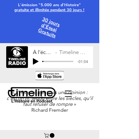
L'émission "5.000 ans d'Histoire"
gratuite et illimitée pendant 30 jours !
30 jours
d'Essai
Gratuits
À l'écoute
Timeline Radio
-01:04
«
L’Histoire n’est pas une opinion :
c’est un fil, tendu entre les siècles, qu’il
faut refuser de rompre
»
Richard Fremder