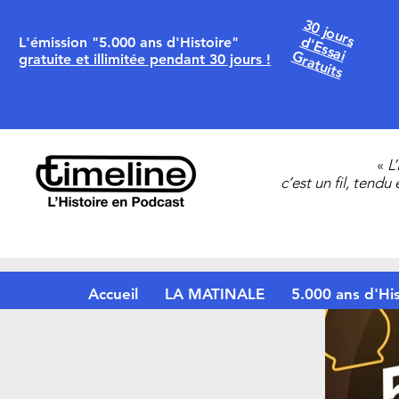
30 jours
d'Essai
L'émission "5.000 ans d'Histoire"
Gratuits
gratuite et illimitée pendant 30 jours !
«
L
c’est un fil, tendu
Accueil
LA MATINALE
5.000 ans d'His