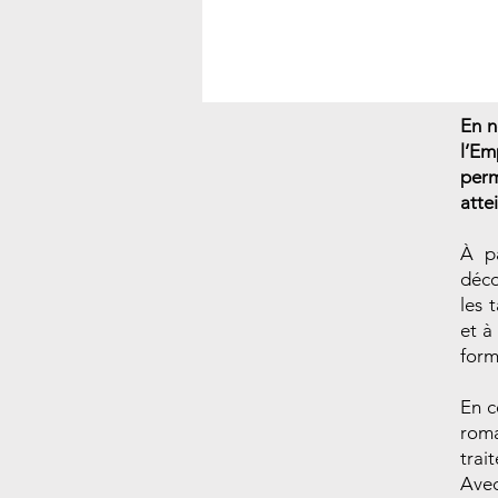
En n
l’Em
per
atte
À pa
déco
les 
et à
form
En c
roma
trait
Avec