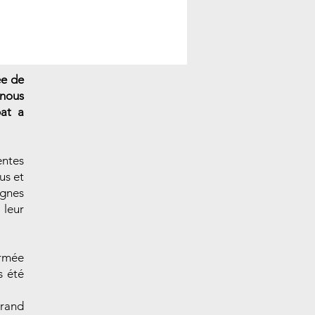
ée de
 nous
at a
entes
us et
agnes
 leur
armée
s été
grand