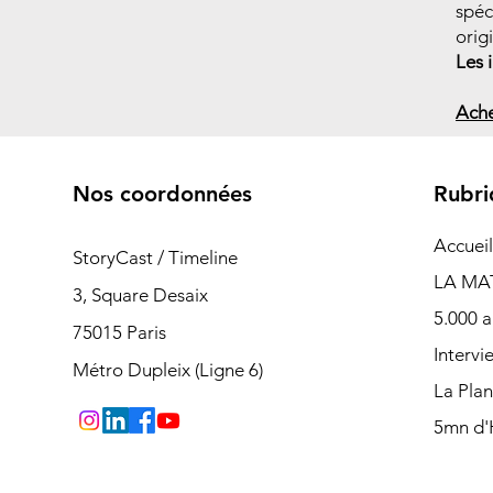
spéc
origi
Les 
Ache
Nos coordonnées
Rubri
Accueil
StoryCast / Timeline
LA MA
3, Square Desaix
5.000 a
75015 Paris
Intervi
Métro Dupleix (Ligne 6)
La Pla
5mn d'H