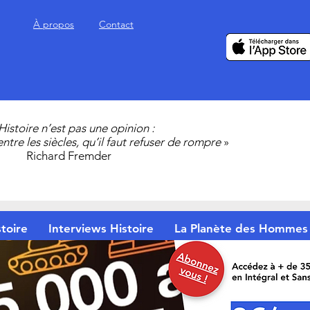
À propos
Contact
’Histoire n’est pas une opinion :
 entre les siècles, qu’il faut refuser de rompre
»
Richard Fremder
toire
Interviews Histoire
La Planète des Hommes