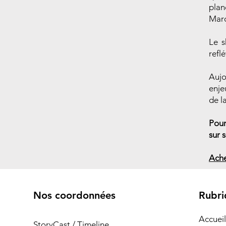
plan
Mar
Le s
refl
Aujo
enje
de l
Pour
sur 
Ache
Nos coordonnées
Rubri
Accueil
StoryCast / Timeline