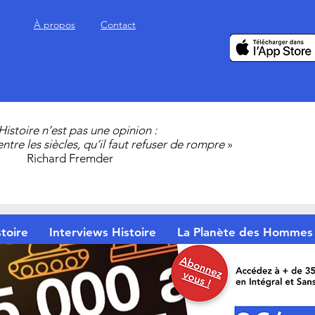
À propos
Contact
’Histoire n’est pas une opinion :
 entre les siècles, qu’il faut refuser de rompre
»
Richard Fremder
toire
Interviews Histoire
La Planète des Hommes