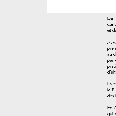
De l
cont
et d
Avec
prem
au d
par 
prat
d’al
La c
le P
des 
En A
qui 