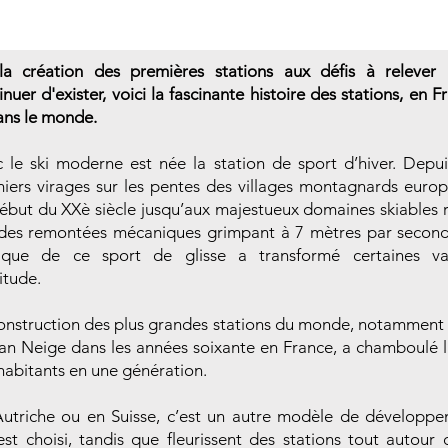
a création des premières stations aux défis à relever
inuer d'exister, voici la fascinante histoire des stations, en F
ans le monde.
 le ski moderne est née la station de sport d’hiver. Depui
iers virages sur les pentes des villages montagnards euro
ébut du XXè siècle jusqu’aux majestueux domaines skiables r
des remontées mécaniques grimpant à 7 mètres par second
ique de ce sport de glisse a transformé certaines va
titude.
onstruction des plus grandes stations du monde, notamment
lan Neige dans les années soixante en France, a chamboulé l
habitants en une génération.
utriche ou en Suisse, c’est un autre modèle de développ
est choisi, tandis que fleurissent des stations tout autour 