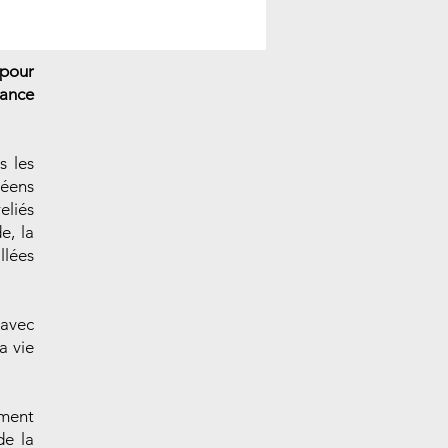
 pour
rance
s les
péens
eliés
e, la
llées
 avec
a vie
ement
de la