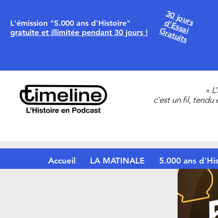
30 jours
d'Essai
L'émission "5.000 ans d'Histoire"
Gratuits
gratuite et illimitée pendant 30 jours !
«
L
c’est un fil, tendu
Accueil
LA MATINALE
5.000 ans d'His