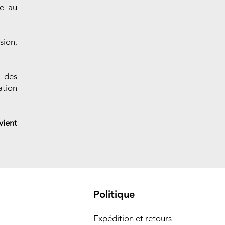
ie au
sion,
à des
ation
vient
Politique
Expédition et retours