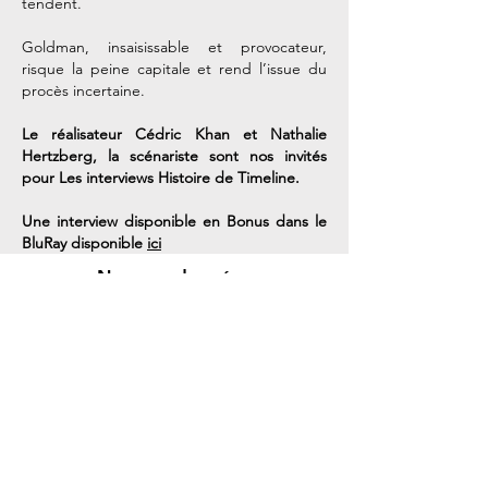
tendent.
Goldman, insaisissable et provocateur,
risque la peine capitale et rend l’issue du
procès incertaine.
Le réalisateur Cédric Khan et Nathalie
Hertzberg, la scénariste sont nos invités
pour Les interviews Histoire de Timeline.
Une interview disponible en Bonus dans le
BluRay disponible
ici
Nos coordonnées
StoryCast / Timeline
3, Square Desaix
75015 Paris
Métro Dupleix (Ligne 6)
Support client