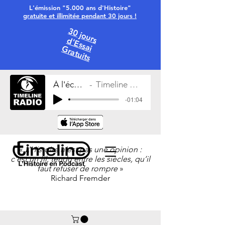
L'émission "5.000 ans d'Histoire"
gratuite et illimitée pendant 30 jours !
30 jours
d'Essai
Gratuits
À l'écoute
Timeline Radio
-01:04
«
L’Histoire n’est pas une opinion :
c’est un fil, tendu entre les siècles, qu’il
faut refuser de rompre
»
Richard Fremder