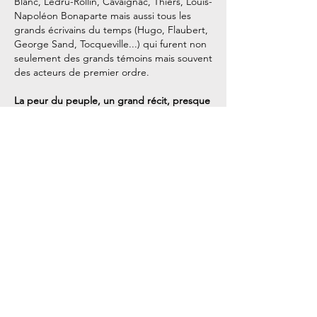
Blanc, Ledru-Rollin, Cavaignac, Thiers, Louis-
Napoléon Bonaparte mais aussi tous les
grands écrivains du temps (Hugo, Flaubert,
George Sand, Tocqueville...) qui furent non
seulement des grands témoins mais souvent
des acteurs de premier ordre.
La peur du peuple, un grand récit, presque
une fresque, porté par la plume enlevée et
experte de Marie-Hélène Baylac.
Prix Guerres et Paix 2022.
Acheter le livre
Nos coordonnées
StoryCast / Timeline
3, Square Desaix
75015 Paris
Métro Dupleix (Ligne 6)