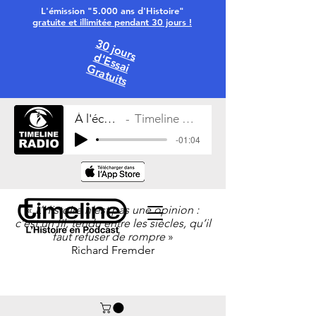
L'émission "5.000 ans d'Histoire"
gratuite et illimitée pendant 30 jours !
30 jours
d'Essai
Gratuits
À l'écoute
Timeline Radio
-01:04
«
L’Histoire n’est pas une opinion :
c’est un fil, tendu entre les siècles, qu’il
faut refuser de rompre
»
Richard Fremder