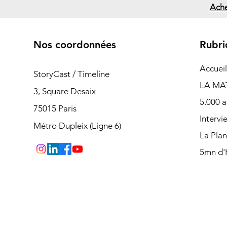
Ache
Nos coordonnées
Rubri
Accueil
StoryCast / Timeline
LA MA
3, Square Desaix
5.000 a
75015 Paris
Intervi
Métro Dupleix (Ligne 6)
La Pla
5mn d'H