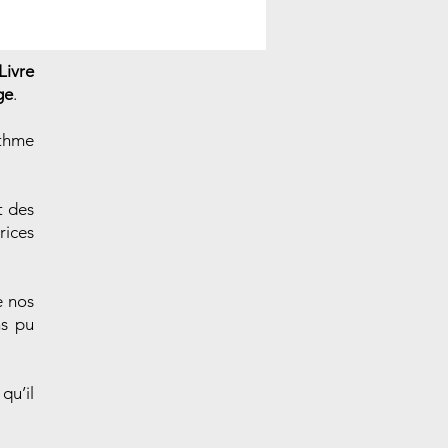
Livre
ge
.
ythme
t des
rices
e nos
ns pu
qu’il