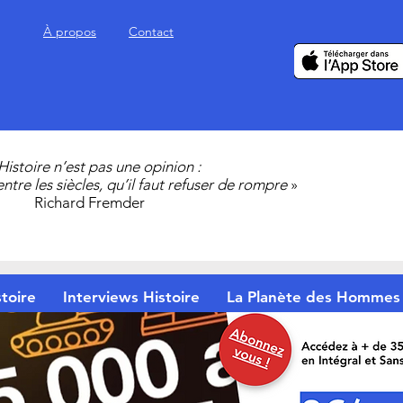
À propos
Contact
’Histoire n’est pas une opinion :
 entre les siècles, qu’il faut refuser de rompre
»
Richard Fremder
toire
Interviews Histoire
La Planète des Hommes