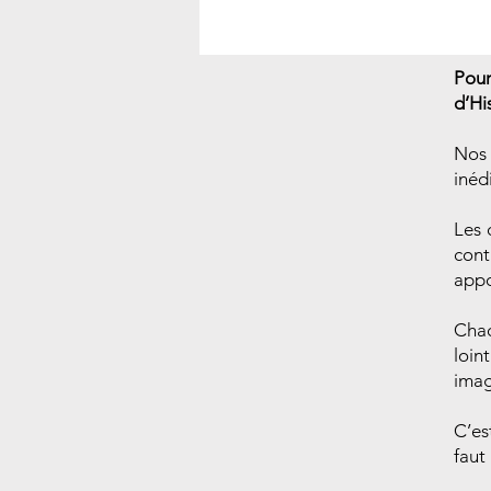
Pour
d’Hi
Nos 
inédi
Les 
cont
appo
Chaq
loin
imag
C’es
faut