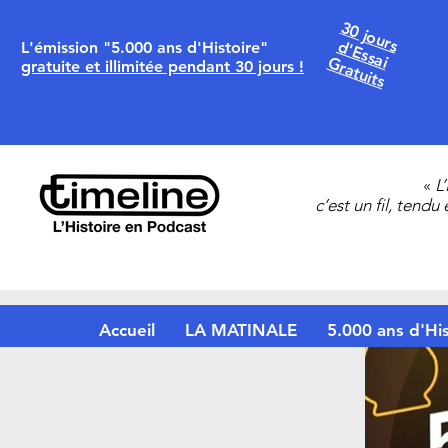
30 jours
d'Essai
L'émission "5.000 ans d'Histoire"
Gratuits
gratuite et illimitée pendant 30 jours !
«
L
c’est un fil, tendu
Accueil
LA MATINALE
5.000 ans d'His