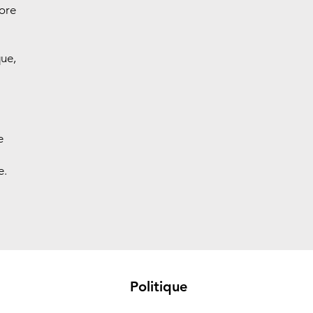
core
que,
e
e.
Politique