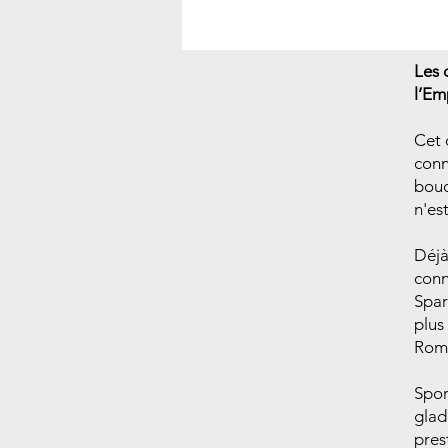
Les 
l’Em
Cet 
conn
bouc
n'es
Déjà
conn
Spar
plus
Roma
Spor
glad
pres