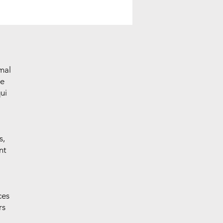
 mal
ne
ui
s,
nt
ces
rs