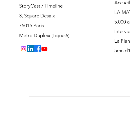
Accueil
StoryCast / Timeline
LA MA
3, Square Desaix
5.000 a
75015 Paris
Intervi
Métro Dupleix (Ligne 6)
La Pla
5mn d'H