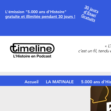
30 jours
d'Essai
L'émission "5.000 ans d'Histoire"
Gratuits
gratuite et illimitée pendant 30 jours !
«
L
c’est un fil, tendu
Accueil
LA MATINALE
5.000 ans d'His