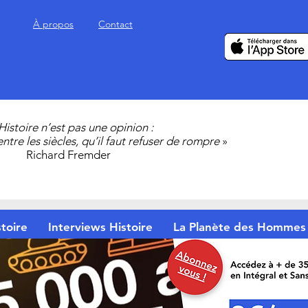
À propos
Contact
’Histoire n’est pas une opinion :
 entre les siècles, qu’il faut refuser de rompre
»
Richard Fremder
toire
Interviews Histoire
La Planète des Hommes