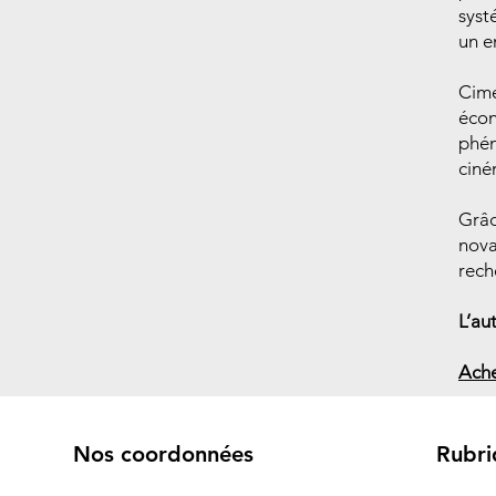
syst
un e
Cime
écon
phén
ciné
Grâc
nova
rech
L’au
Ache
Nos coordonnées
Rubri