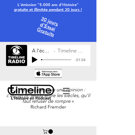
L'émission "5.000 ans d'Histoire"
gratuite et illimitée pendant 30 jours !
30 jours
d'Essai
Gratuits
À l'écoute
Timeline Radio
-01:04
«
L’Histoire n’est pas une opinion :
c’est un fil, tendu entre les siècles, qu’il
faut refuser de rompre
»
Richard Fremder