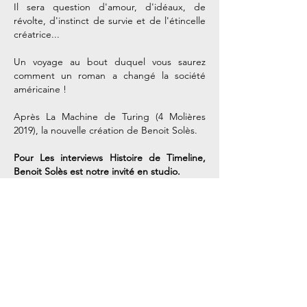
Il sera question d'amour, d'idéaux, de
révolte, d'instinct de survie et de l'étincelle
créatrice...
Un voyage au bout duquel vous saurez
comment un roman a changé la société
américaine !
Après La Machine de Turing (4 Molières
2019), la nouvelle création de Benoit Solès.
Pour Les interviews Histoire de Timeline,
Benoit Solès est notre invité en studio.
Nos coordonnées
StoryCast / Timeline
3, Square Desaix
75015 Paris
Métro Dupleix (Ligne 6)