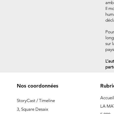
ambi
Il m
huma
décl
Pour
long
sur 
pays
L’au
part
Nos coordonnées
Rubri
Accueil
StoryCast / Timeline
LA MA
3, Square Desaix