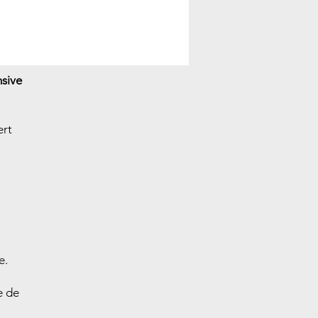
nsive
ert
ce.
e de