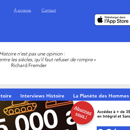
À propos
Contact
’Histoire n’est pas une opinion :
 entre les siècles, qu’il faut refuser de rompre
»
Richard Fremder
toire
Interviews Histoire
La Planète des Hommes