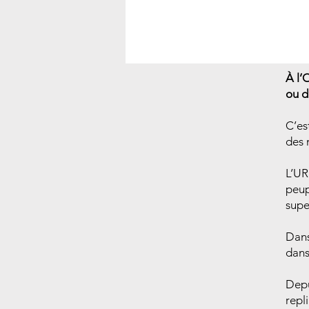
À l’
ou d
C’es
des 
L’UR
peup
supe
Dans
dans
Depu
repl