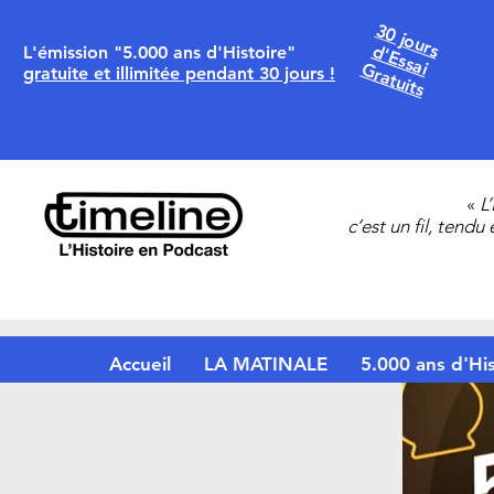
30 jours
d'Essai
L'émission "5.000 ans d'Histoire"
Gratuits
gratuite et illimitée pendant 30 jours !
«
L
c’est un fil, tendu
Accueil
LA MATINALE
5.000 ans d'His