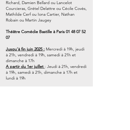
Richard
,
Damien Bellard
ou
Lancelot
Courcieras
,
Grétel Delattre
ou
Cécile Covès
,
Mathilde Cerf
ou
Iona Cartier
,
Nathan
Robain
ou
Martin Jaugey
Théâtre Comédie Bastille à Paris
01 48 07 52
07
Jusqu'à fin juin 2025 :
Mercredi à 19h, jeudi
à 21h, vendredi à 19h, samedi à 21h et
dimanche à 17h
A partir du 1er juillet
: Jeudi à 21h, vendredi
à 19h, samedi à 21h, dimanche à 17h et
lundi à 19h
Réservez vos places :
https://comedie-
bastille-
billetterie.tickandlive.com/evenement/laffair
e-corneille-moliere?
srsltid=AfmBOopMyJIHPq98ZB8wcMO-
GBVWJLPGKuv9ZLUo4_gOyhVtEh7YTAvq