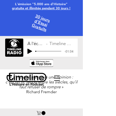
L'émission "5.000 ans d'Histoire"
gratuite et illimitée pendant 30 jours !
30 jours
d'Essai
Gratuits
À l'écoute
Timeline Radio
-01:04
«
L’Histoire n’est pas une opinion :
c’est un fil, tendu entre les siècles, qu’il
faut refuser de rompre
»
Richard Fremder