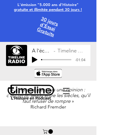
L'émission "5.000 ans d'Histoire"
gratuite et illimitée pendant 30 jours !
30 jours
d'Essai
Gratuits
À l'écoute
Timeline Radio
-01:04
«
L’Histoire n’est pas une opinion :
c’est un fil, tendu entre les siècles, qu’il
faut refuser de rompre
»
Richard Fremder