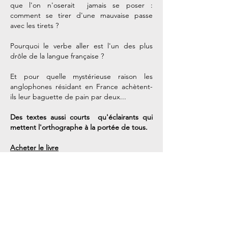
que l'on n'oserait jamais se poser :
comment se tirer d'une mauvaise passe
avec les tirets ?
Pourquoi le verbe aller est l'un des plus
drôle de la langue française ?
Et pour quelle mystérieuse raison les
anglophones résidant en France achètent-
ils leur baguette de pain par deux...
Des textes aussi courts qu'éclairants qui
mettent l'orthographe à la portée de tous.
Acheter le livre
Nos coordonnées
StoryCast / Timeline
3, Square Desaix
75015 Paris
Métro Dupleix (Ligne 6)