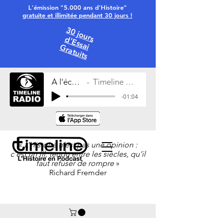
L'émission "5.000 ans d'Histoire"
gratuite et illimitée pendant 30 jours !
30 jours
d'Essai
Gratuits
À l'écoute
Timeline Radio
-01:04
«
L’Histoire n’est pas une opinion :
c’est un fil, tendu entre les siècles, qu’il
faut refuser de rompre
»
Richard Fremder