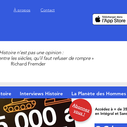
À propos
Contact
’Histoire n’est pas une opinion :
 entre les siècles, qu’il faut refuser de rompre
»
Richard Fremder
toire
Interviews Histoire
La Planète des Hommes