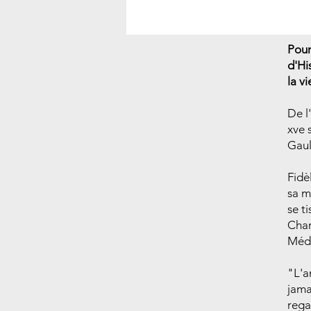
Pour
d'Hi
la v
De l
xve 
Gaul
Fidè
sa m
se t
Char
Médi
"L'a
jama
rega