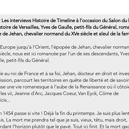
 Les interviews Histoire de Timeline à l'occasion du Salon du l
stoire de Versailles, Yves de Gaulle, petit-fils du Général, ro
ie de Jehan, chevalier normand du XVe siècle et aïeul de la fami
'Europe jusqu'à l'Orient, l'épopée de Jehan, chevalier norma
siècle, nous est ici romancée par l'un de ses descendants, Yve
le, petit-fils du Général.
le au roi de France et à sa foi, Jehan, docteur en droit et inves
ission, parcourt les territoires en quête de liberté et de savoi
isse une vie romanesque à l'aube de la Renaissance où il côtoi
les vii, Jeanne d'Arc, Jacques Coeur, Van Eyck, Côme de
cis...
n 1454 passe si vite ! Déjà la fin du printemps. Je suis plus len
is. La mort me prendra tel que je suis, vieux, têtu, mais droit,
rdant l'horizon plutôt que le pavé. Tout ici finit. Et la mort ga