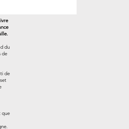
ivre
mance
lle.
nd du
s de
ti de
rset
e
t que
gne.