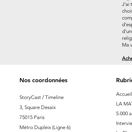
J'ai
choi
comp
d'es
d'un
reli
Ma v
Ache
Nos coordonnées
Rubri
Accueil
StoryCast / Timeline
LA MA
3, Square Desaix
5.000 a
75015 Paris
Intervi
Métro Dupleix (Ligne 6)