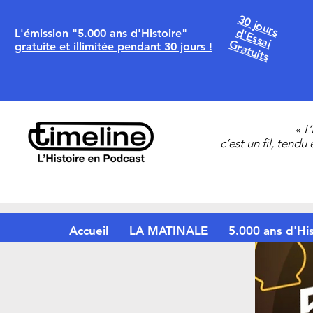
30 jours
d'Essai
L'émission "5.000 ans d'Histoire"
Gratuits
gratuite et illimitée pendant 30 jours !
«
L
c’est un fil, tendu
Accueil
LA MATINALE
5.000 ans d'His