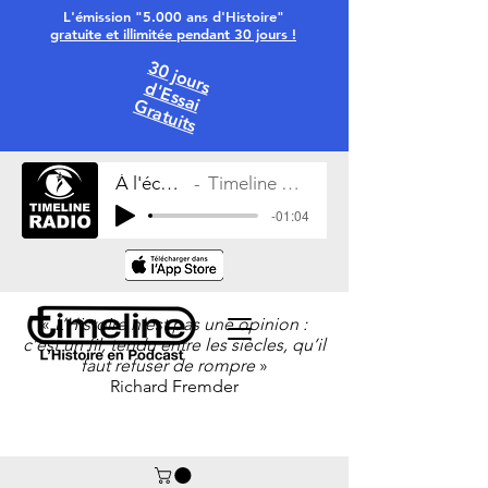
L'émission "5.000 ans d'Histoire"
gratuite et illimitée pendant 30 jours !
30 jours
d'Essai
Gratuits
À l'écoute
Timeline Radio
-01:04
«
L’Histoire n’est pas une opinion :
c’est un fil, tendu entre les siècles, qu’il
faut refuser de rompre
»
Richard Fremder