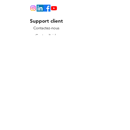
Support client
Contactez-nous
Centre d’aide
À propos
Carrières
Politique
Expédition et retours
Termes et conditions
Moyens de paiement
FAQ
Politique de cookies
Mentions légales
Paiement via notre solution Stripe
Nous acceptons les moyens de
paiement suivants