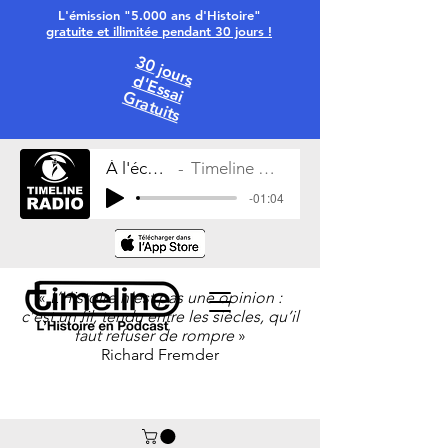
L'émission "5.000 ans d'Histoire"
gratuite et illimitée pendant 30 jours !
30 jours
d'Essai
Gratuits
À l'écoute
Timeline Radio
-01:04
«
L’Histoire n’est pas une opinion :
c’est un fil, tendu entre les siècles, qu’il
faut refuser de rompre
»
Richard Fremder