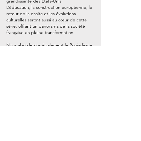
grandissante des États-Unis.
L’éducation, la construction européenne, le
retour de la droite et les évolutions
culturelles seront aussi au cœur de cette
série, offrant un panorama de la société
française en pleine transformation.
Nous aborderons également le Poujadisme,
les avancées et les échecs de la
modernisation, ainsi que la lente prise de
conscience des gouvernements face aux
difficultés des citoyens.
La décolonisation, les événements
d’Algérie, et enfin la crise morale et
politique nous mèneront à la chute de cette
IVe République, marquant la fin d’une
époque et le début d’une nouvelle ère.
Une plongée passionnante dans les rouages
d'une période méconnue et pourtant
cruciale de notre histoire.