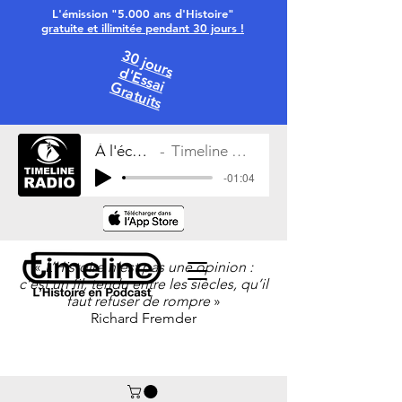
L'émission "5.000 ans d'Histoire"
gratuite et illimitée pendant 30 jours !
30 jours
d'Essai
Gratuits
À l'écoute
Timeline Radio
-01:04
«
L’Histoire n’est pas une opinion :
c’est un fil, tendu entre les siècles, qu’il
faut refuser de rompre
»
Richard Fremder