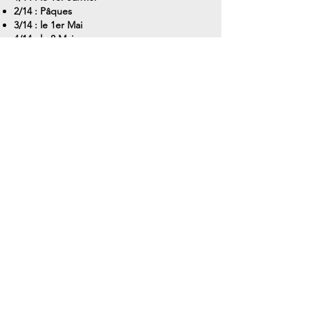
2/14 : Pâques
3/14 : le 1er Mai
4/14 : le 8 Mai
5/14 : l'Ascension
6/14 : la Pentecôte
7/14 : le 14 juillet
8/14 : l'Assomption
9/14 : la Toussaint
10/14 : le 11 novembre
11/14 : le 25 Décembre
12/14 : l'Alsace-Lorraine
13/14 : les DROM-COM
14/14 : Trop de jours fériés
Nos coordonnées
StoryCast / Timeline
3, Square Desaix
75015 Paris
Métro Dupleix (Ligne 6)