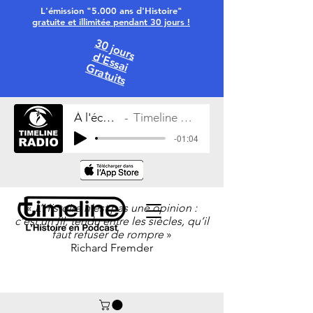
L'émission "5.000 ans d'Histoire"
gratuite et illimitée pendant 30 jours !
30 jours
d'Essai
Gratuits
À l'écoute
Timeline Radio
-01:04
«
L’Histoire n’est pas une opinion :
c’est un fil, tendu entre les siècles, qu’il
faut refuser de rompre
»
Richard Fremder