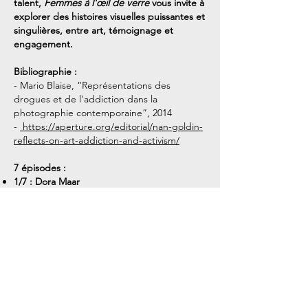
talent,
Femmes à l'œil de verre
vous invite à
explorer des histoires visuelles puissantes et
singulières, entre art, témoignage et
engagement.
Bibliographie :
- Mario Blaise, “Représentations des
drogues et de l'addiction dans la
photographie contemporaine”, 2014
-
https://aperture.org/editorial/nan-goldin-
reflects-on-art-addiction-and-activism/
7 épisodes :
1/7 : Dora Maar
2/7 : Lee Miller
3/7 : Vivian Maier
4/7 : Diane Arbus
5/7 : Eve Arnold
6/7 : Catherine Leroy
7/7 : Nan Goldin
Écriture Iona Bermon pour Timeline.