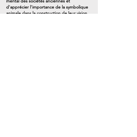
mental des sociétés anciennes et
d'apprécier l'importance de la symbolique
animale dans la construction de leur vision
du monde.
Écriture Richard Fremder
7 épisodes :
1/7 : le Sanglier
2/7 : de Goupil à Renard
3/7 : le Loup
4/7 : la Biche, le Lièvre, le Lapi
5/7 : le Cheval
6/7 : la Licorne
7/7 : le Dragon
Nos coordonnées
StoryCast / Timeline
3, Square Desaix
75015 Paris
Métro Dupleix (Ligne 6)