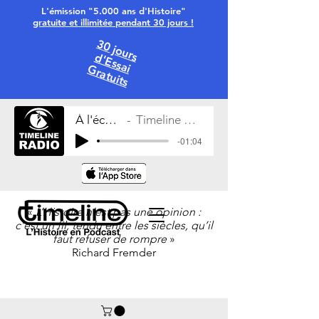
L'émission "5.000 ans d'Histoire"
gratuite et illimitée pendant 30 jours !
30 jours
d'Essai
Gratuits
À l'écoute
Timeline Radio
-01:04
«
L’Histoire n’est pas une opinion :
c’est un fil, tendu entre les siècles, qu’il
faut refuser de rompre
»
Richard Fremder