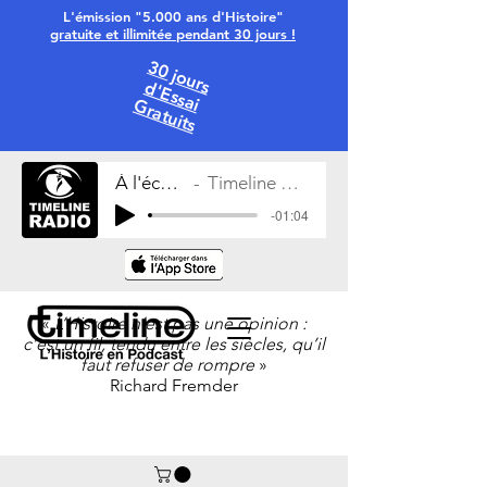
L'émission "5.000 ans d'Histoire"
gratuite et illimitée pendant 30 jours !
30 jours
d'Essai
Gratuits
À l'écoute
Timeline Radio
-01:04
«
L’Histoire n’est pas une opinion :
c’est un fil, tendu entre les siècles, qu’il
faut refuser de rompre
»
Richard Fremder