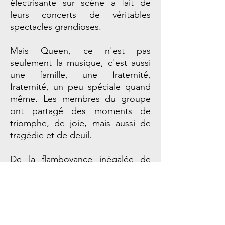
électrisante sur scène a fait de
leurs concerts de véritables
spectacles grandioses.
Mais Queen, ce n'est pas
seulement la musique, c'est aussi
une famille, une fraternité,
fraternité, un peu spéciale quand
même. Les membres du groupe
ont partagé des moments de
triomphe, de joie, mais aussi de
tragédie et de deuil.
De la flamboyance inégalée de
Freddie Mercury à l'harmonie
inimitable des voix du groupe,
nous dévoilerons les histoires
fascinantes qui ont façonné leur
parcours.