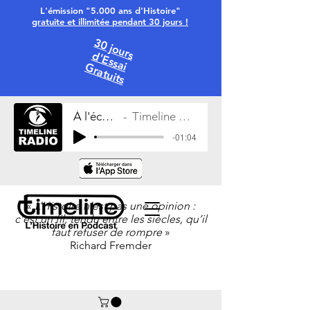
L'émission "5.000 ans d'Histoire"
gratuite et illimitée pendant 30 jours !
30 jours
d'Essai
Gratuits
À l'écoute
Timeline Radio
-01:04
«
L’Histoire n’est pas une opinion :
c’est un fil, tendu entre les siècles, qu’il
faut refuser de rompre
»
Richard Fremder