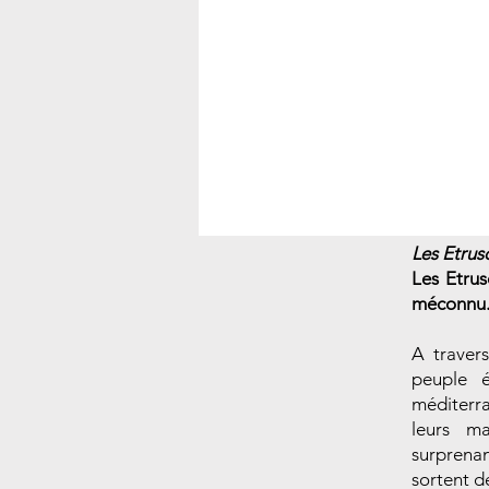
Les Etrusq
Les Etrus
méconnu
A traver
peuple é
méditerra
leurs ma
surprenan
sortent d