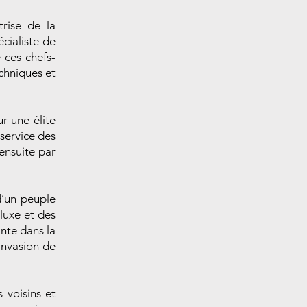
trise de la
cialiste de
 ces chefs-
echniques et
r une élite
 service des
ensuite par
d’un peuple
luxe et des
ante dans la
’invasion de
s voisins et