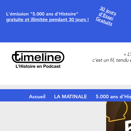
30 jours
d'Essai
L'émission "5.000 ans d'Histoire"
Gratuits
gratuite et illimitée pendant 30 jours !
«
L
c’est un fil, tendu
Accueil
LA MATINALE
5.000 ans d'His