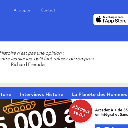
À propos
Contact
’Histoire n’est pas une opinion :
 entre les siècles, qu’il faut refuser de rompre
»
Richard Fremder
toire
Interviews Histoire
La Planète des Hommes