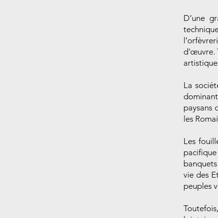
D’une gr
technique
l’orfèvre
d’œuvre. 
artistique
La sociét
dominante
paysans d
les Romai
Les fouil
pacifique
banquets 
vie des E
peuples v
Toutefois