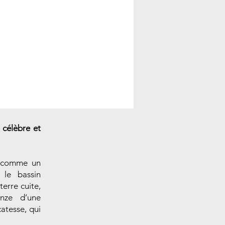
 célèbre et
nt comme un
 le bassin
terre cuite,
onze d’une
catesse, qui