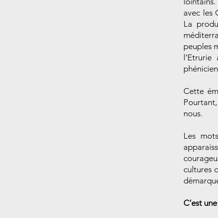
lointains
avec les 
La produ
méditerr
peuples m
l’Etruri
phénicien
Cette ém
Pourtant
nous.
Les mots
apparaiss
courageux
cultures d
démarque 
C’est une 