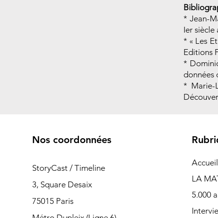
Bibliogra
* Jean-Ma
Ier siècle
* « Les Et
Editions 
* Domini
données d
* Marie-
Découver
Nos coordonnées
Rubri
Accueil
StoryCast / Timeline
LA MA
3, Square Desaix
5.000 a
75015 Paris
Intervi
Métro Dupleix (Ligne 6)