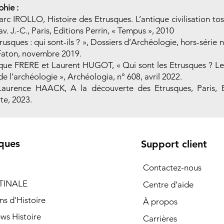
phie :
rc IROLLO, Histoire des Etrusques. L’antique civilisation tos
 av. J.-C., Paris, Editions Perrin, « Tempus », 2010
rusques : qui sont-ils ? », Dossiers d’Archéologie, hors-série n
Faton, novembre 2019.
que FRERE et Laurent HUGOT, « Qui sont les Etrusques ? Le
e l’archéologie », Archéologia, n° 608, avril 2022.
Laurence HAACK, A la découverte des Etrusques, Paris, E
te, 2023.
ques
Support client
Contactez-nous
TINALE
Centre d’aide
ns d'Histoire
À propos
ews Histoire
Carrières