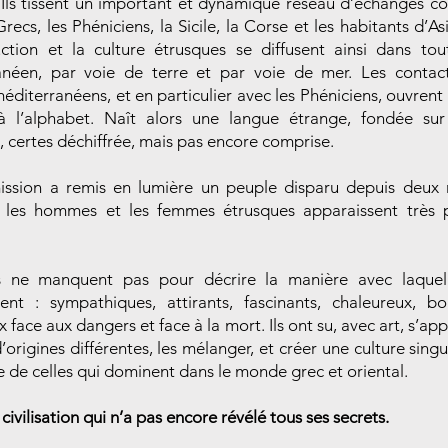
. Ils tissent un important et dynamique réseau d’échanges 
Grecs, les Phéniciens, la Sicile, la Corse et les habitants d’A
ction et la culture étrusques se diffusent ainsi dans tou
anéen, par voie de terre et par voie de mer. Les contact
éditerranéens, et en particulier avec les Phéniciens, ouvrent
e à l’alphabet. Naît alors une langue étrange, fondée sur
, certes déchiffrée, mais pas encore comprise.
ission a remis en lumière un peuple disparu depuis deux m
, les hommes et les femmes étrusques apparaissent très 
 ne manquent pas pour décrire la manière avec laquell
ent : sympathiques, attirants, fascinants, chaleureux, bo
 face aux dangers et face à la mort. Ils ont su, avec art, s’ap
’origines différentes, les mélanger, et créer une culture singu
de celles qui dominent dans le monde grec et oriental.
civilisation qui n’a pas encore révélé tous ses secrets.