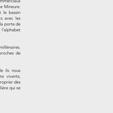
commerciaux
sie Mineure.
t le bassin
s avec les
 la porte de
 l’alphabet
illénaires.
proches de
e ils nous
ns vivants,
proprier des
lière qui se