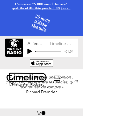
L'émission "5.000 ans d'Histoire"
gratuite et illimitée pendant 30 jours !
30 jours
d'Essai
Gratuits
À l'écoute
Timeline Radio
-01:04
«
L’Histoire n’est pas une opinion :
c’est un fil, tendu entre les siècles, qu’il
faut refuser de rompre
»
Richard Fremder