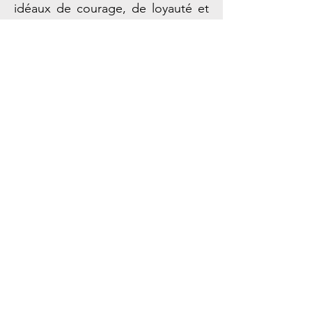
idéaux de courage, de loyauté et
de quête de perfection morale.
En compagnie de l’historien et
médiéviste Emanuele Arioli, récent
découvreur d’un chevalier oublié,
et pourtant un des grands héros
de cette saga, Ségurant, nous
revenons sur l’ensemble du mythe
Arthurien.
Nos coordonnées
StoryCast / Timeline
3, Square Desaix
75015 Paris
Métro Dupleix (Ligne 6)