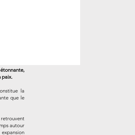
 étonnante,
 paix.
onstitue la
ante que le
 retrouvent
temps autour
r expansion