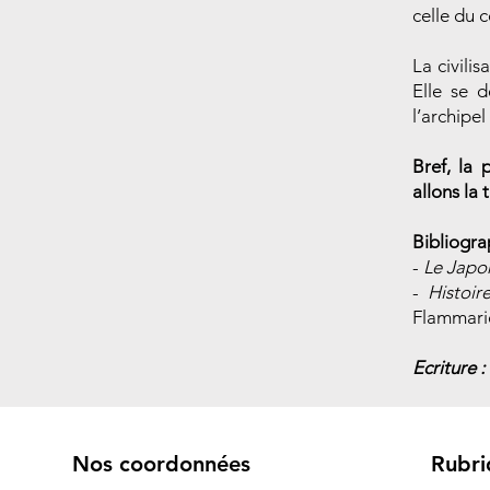
celle du 
La civili
Elle se 
l’archipe
Bref, la 
allons la
Bibliogra
-
Le Japo
-
Histoir
Flammari
Ecriture 
Nos coordonnées
Rubri