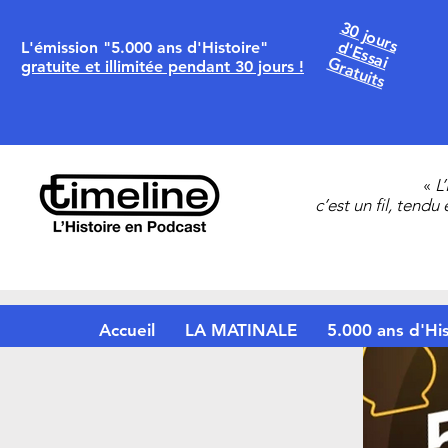
30 jours
d'Essai
L'émission "5.000 ans d'Histoire"
Gratuits
gratuite et illimitée pendant 30 jours !
«
L
c’est un fil, tendu
Accueil
LA MATINALE
5.000 ans d'His