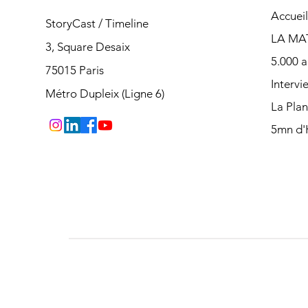
Accueil
StoryCast / Timeline
LA MA
3, Square Desaix
5.000 a
75015 Paris
Intervi
Métro Dupleix (Ligne 6)
La Pla
5mn d'H