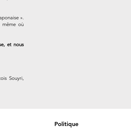
japonaise ».
nt même où
se, et nous
çois Souyri,
Politique