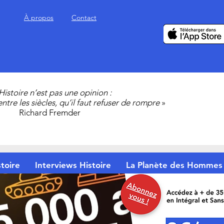
À propos
Contact
’Histoire n’est pas une opinion :
 entre les siècles, qu’il faut refuser de rompre
»
Richard Fremder
toire
Interviews Histoire
La Planète des Hommes