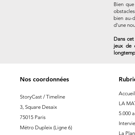
Bien que
obstacles
bien au-d
d'une nouv
Dans cet 
jeux de 
longtemps
Nos coordonnées
Rubri
Accueil
StoryCast / Timeline
LA MA
3, Square Desaix
5.000 a
75015 Paris
Intervi
Métro Dupleix (Ligne 6)
La Pla