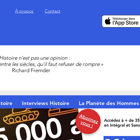
À propos
Contact
’Histoire n’est pas une opinion :
 entre les siècles, qu’il faut refuser de rompre
»
Richard Fremder
toire
Interviews Histoire
La Planète des Hommes