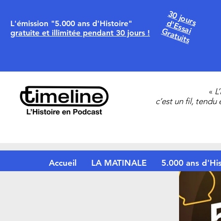
30 jours
d'Essai
L'émission "5.000 ans d'Histoire"
Gratuits
gratuite et illimitée pendant 30 jours !
«
L
c’est un fil, tendu
Accueil
LA MATINALE
5.000 ans d'His