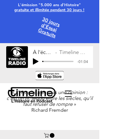
L'émission "5.000 ans d'Histoire"
gratuite et illimitée pendant 30 jours !
30 jours
d'Essai
Gratuits
À l'écoute
Timeline Radio
-01:04
«
L’Histoire n’est pas une opinion :
c’est un fil, tendu entre les siècles, qu’il
faut refuser de rompre
»
Richard Fremder