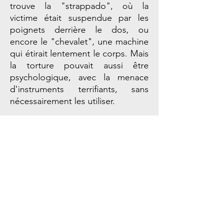
trouve la "strappado", où la
victime était suspendue par les
poignets derrière le dos, ou
encore le "chevalet", une machine
qui étirait lentement le corps. Mais
la torture pouvait aussi être
psychologique, avec la menace
d'instruments terrifiants, sans
nécessairement les utiliser.
Il est important de souligner que la
torture était encadrée par des
règles. Elle n'était pas appliquée
librement et devait être autorisée
par des autorités judiciaires. Les
juges fixaient la durée et la nature
de la torture, et elle ne devait
surtout pas conduire à la mort de
la personne torturée.