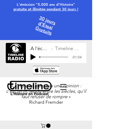
L'émission "5.000 ans d'Histoire"
gratuite et illimitée pendant 30 jours !
30 jours
d'Essai
Gratuits
À l'écoute
Timeline Radio
-01:04
«
L’Histoire n’est pas une opinion :
c’est un fil, tendu entre les siècles, qu’il
faut refuser de rompre
»
Richard Fremder