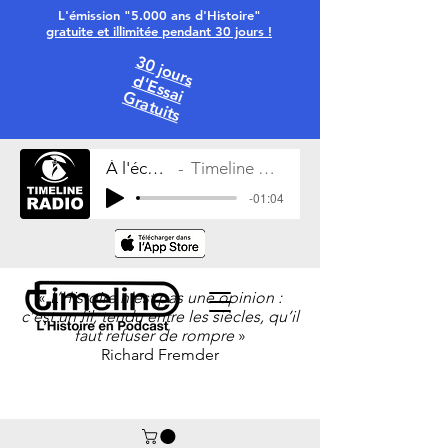
L'émission "5.000 ans d'Histoire"
gratuite et illimitée pendant 30 jours !
30 jours
d'Essai
Gratuits
À l'écoute
Timeline Radio
-01:04
«
L’Histoire n’est pas une opinion :
c’est un fil, tendu entre les siècles, qu’il
faut refuser de rompre
»
Richard Fremder