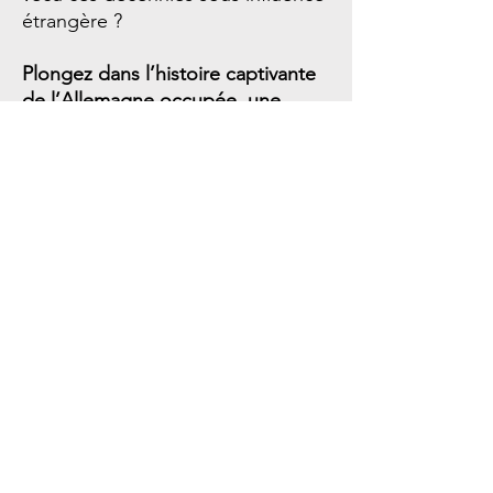
étrangère ?
Plongez dans l’histoire captivante
de l’Allemagne occupée, une
période qui a façonné le monde
moderne !
Nos coordonnées
StoryCast / Timeline
3, Square Desaix
75015 Paris
Métro Dupleix (Ligne 6)
Support client
Contactez-nous
Centre d’aide