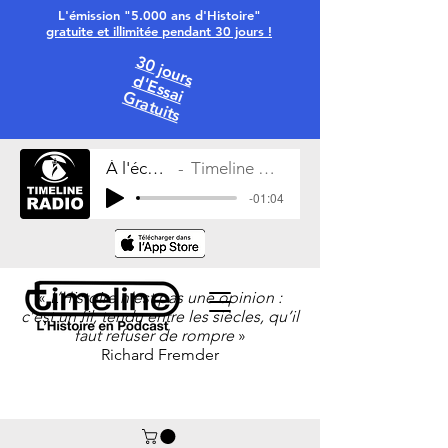
L'émission "5.000 ans d'Histoire"
gratuite et illimitée pendant 30 jours !
30 jours
d'Essai
Gratuits
À l'écoute
Timeline Radio
-01:04
«
L’Histoire n’est pas une opinion :
c’est un fil, tendu entre les siècles, qu’il
faut refuser de rompre
»
Richard Fremder