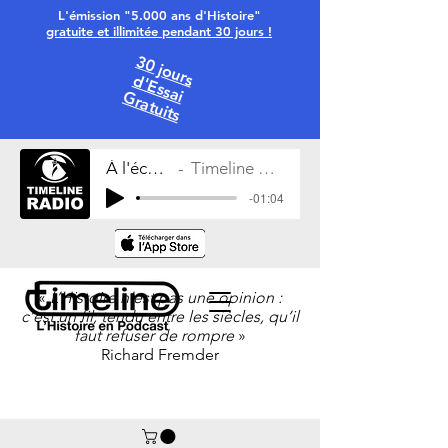
L'émission "5.000 ans d'Histoire"
gratuite et illimitée pendant 30 jours !
30 jours
d'Essai
Gratuits
À l'écoute
Timeline Radio
-01:04
«
L’Histoire n’est pas une opinion :
c’est un fil, tendu entre les siècles, qu’il
faut refuser de rompre
»
Richard Fremder