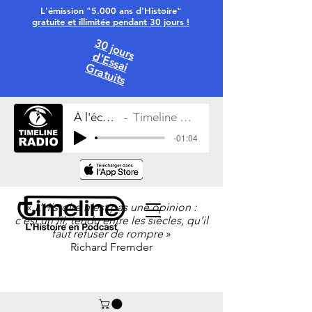
L'émission "5.000 ans d'Histoire"
gratuite et illimitée pendant 30 jours !
30 jours
d'Essai
Gratuits
À l'écoute
Timeline Radio
-01:04
«
L’Histoire n’est pas une opinion :
c’est un fil, tendu entre les siècles, qu’il
faut refuser de rompre
»
Richard Fremder