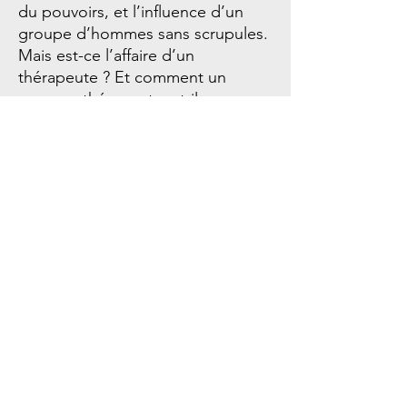
du pouvoirs, et l’influence d’un
groupe d’hommes sans scrupules.
Mais est-ce l’affaire d’un
thérapeute ? Et comment un
masseur-thérapeute a t-il pu
contribuer à sauver, non pas
quelques vies, mais des centaines
de milliers ?
Dans cet épisode, en compagnie
d’Antoine NOUEL, auteur de la
pièce « Deux mains la liberté »,
nous allons voir comment cette
histoire incroyable a pu arriver.
Nous allons découvrir qui était
Félix Kersten, et comment il a pu
non pas approcher, mais être
l’intime d’Himmler, le bras droit
d’Hitler. Et comment, en étant si