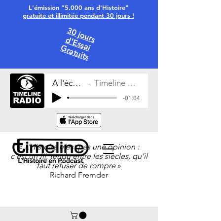
L'émission "5.000 ans d'Histoire"
gratuite et illimitée pendant 30 jours !
30 jours
d'Essai
Gratuits
À l'écoute
Timeline Radio
-01:04
«
L’Histoire n’est pas une opinion :
c’est un fil, tendu entre les siècles, qu’il
faut refuser de rompre
»
Richard Fremder