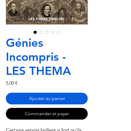
Génies
Incompris -
LES THEMA
Prix
5,00 €
Ajouter au panier
Commander et payer
Certains esprits brillent si fort qu’ils 