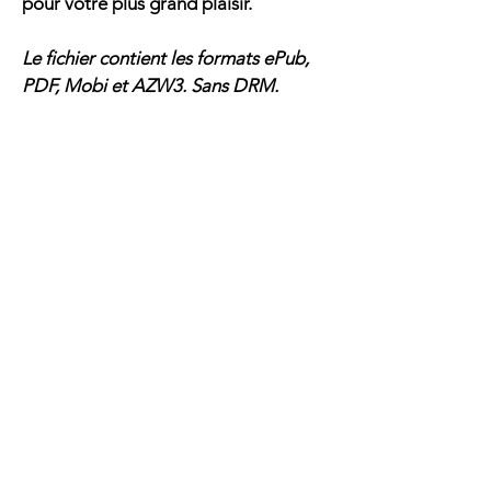
pour votre plus grand plaisir.
Le fichier contient les formats ePub, 
PDF, Mobi et AZW3. Sans DRM.
Articles
similaires
Nouveauté
Nouveauté