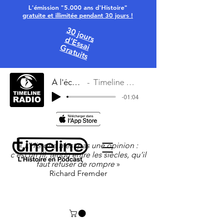
L'émission "5.000 ans d'Histoire"
gratuite et illimitée pendant 30 jours !
30 jours
d'Essai
Gratuits
À l'écoute
Timeline Radio
-01:04
«
L’Histoire n’est pas une opinion :
c’est un fil, tendu entre les siècles, qu’il
faut refuser de rompre
»
Richard Fremder