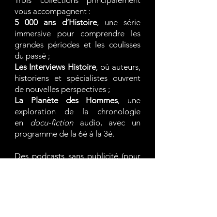
Trois collections principalement
vous accompagnent :
5 000 ans d’Histoire
, une série
immersive pour comprendre les
grandes périodes et les coulisses
du passé ;
Les Interviews Histoire
, où auteurs,
historiens et spécialistes ouvrent
de nouvelles perspectives ;
La Planète des Hommes
, une
exploration de la chronologie
en
docu-fiction
audio, avec un
programme de la 6è à la 3è.
Des podcasts sans publicité (pour
les abonnés Premium), exigeants
mais accessibles, conçus pour tous
ceux qui veulent apprendre,
comprendre et prendre plaisir à
écouter l’Histoire autrement.