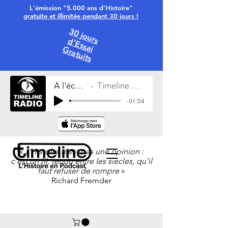
L'émission "5.000 ans d'Histoire"
gratuite et illimitée pendant 30 jours !
30 jours
d'Essai
Gratuits
À l'écoute
Timeline Radio
-01:04
«
L’Histoire n’est pas une opinion :
c’est un fil, tendu entre les siècles, qu’il
faut refuser de rompre
»
Richard Fremder